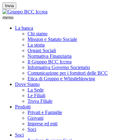
Invia
menu
La banca
Chi siamo
Mission e Statuto Sociale
La storia
Organi Sociali
Normativa Finanziaria
Il Gruppo BCC Iccrea
Informativa Governo Societario
Comunicazione per i fornitori delle BCC
Etica di Gruppo e Whistleblowing
Dove Siamo
La Sede
Le Filiali
Trova Filiale
Prodotti
Privati e Famiglie
Giovani
Imprese ed enti
Soci
Soci