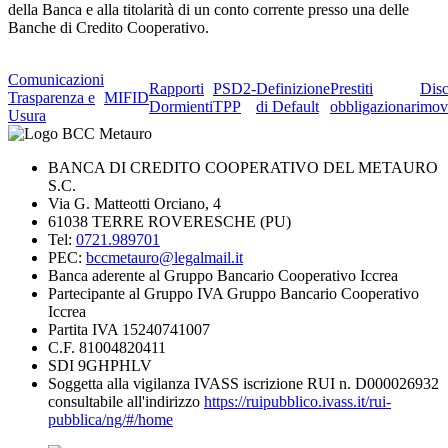
della Banca e alla titolarità di un conto corrente presso una delle
Banche di Credito Cooperativo.
Comunicazioni
Rapporti
PSD2-
Definizione
Prestiti
Dis
Trasparenza e
MIFID
Dormienti
TPP
di Default
obbligazionari
mov
Usura
BANCA DI CREDITO COOPERATIVO DEL METAURO
S.C.
Via G. Matteotti Orciano, 4
61038 TERRE ROVERESCHE (PU)
Tel:
0721.989701
PEC:
bccmetauro@legalmail.it
Banca aderente al Gruppo Bancario Cooperativo Iccrea
Partecipante al Gruppo IVA Gruppo Bancario Cooperativo
Iccrea
Partita IVA 15240741007
C.F. 81004820411
SDI 9GHPHLV
Soggetta alla vigilanza IVASS iscrizione RUI n. D000026932
consultabile all'indirizzo
https://ruipubblico.ivass.it/rui-
pubblica/ng/#/home