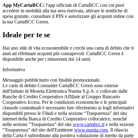
App MyCartaBCC:
l'app ufficiale di CartaBCC con cui puoi
accedere in mobilità alla tua area riservata, attivare le notifiche di
spesa gratuite, consultare il PIN e autorizzare gli acquisti online con
la tua CartaBCC Green.
Ideale per te se
Hai uno stile di vita ecosostenibile e cerchi una carta di debito che ti
aiuti ad effettuare acquisti più consapevoli. CartaBCC Green è
disponibile anche per i minorenni dai 14 anni.
Informativa
Messaggio pubblicitario con finalità promozionale.
Le carte di debito Consumer CartaBCC Green sono emesse
dall'Istituto di Moneta Elettronica Numia S.p.A. e collocate dalle
Banche di Credito Cooperativo Affiliate al Gruppo Bancario
Cooperativo Iccrea. Per le condizioni economiche e le principali
clausole contrattuali è necessario fare riferimento ai fogli informativi
disponibili presso le Filiali e nella sezione “Trasparenza” del sito
internet della Banca di Credito Cooperativo collocatrice, nonché
nella sezione “Trasparenza” del sito
www.cartabcc.it
e nella sezione
“Trasparenza” del sito dell'Emittente
www.numia.com
. Il rilascio
della Carta è subordinato alla positiva valutazione di merito da parte