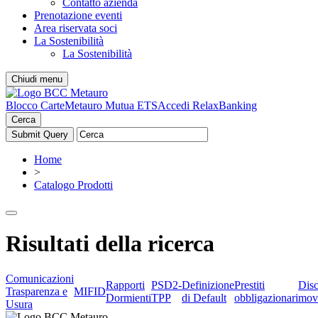
Contatto azienda
Prenotazione eventi
Area riservata soci
La Sostenibilità
La Sostenibilità
Chiudi menu
Blocco Carte
Metauro Mutua ETS
Accedi RelaxBanking
Cerca
Home
>
Catalogo Prodotti
Risultati della ricerca
Comunicazioni
Rapporti
PSD2-
Definizione
Prestiti
Dis
Trasparenza e
MIFID
Dormienti
TPP
di Default
obbligazionari
mov
Usura