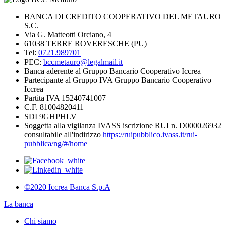
BANCA DI CREDITO COOPERATIVO DEL METAURO
S.C.
Via G. Matteotti Orciano, 4
61038 TERRE ROVERESCHE (PU)
Tel:
0721.989701
PEC:
bccmetauro@legalmail.it
Banca aderente al Gruppo Bancario Cooperativo Iccrea
Partecipante al Gruppo IVA Gruppo Bancario Cooperativo
Iccrea
Partita IVA 15240741007
C.F. 81004820411
SDI 9GHPHLV
Soggetta alla vigilanza IVASS iscrizione RUI n. D000026932
consultabile all'indirizzo
https://ruipubblico.ivass.it/rui-
pubblica/ng/#/home
©2020 Iccrea Banca S.p.A
La banca
Chi siamo