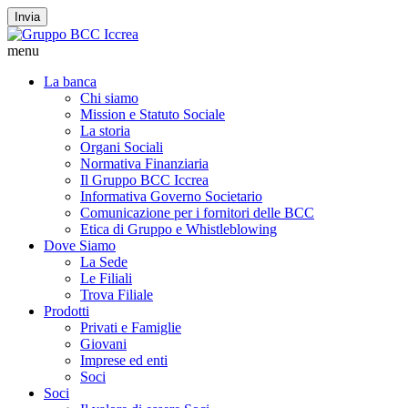
Invia
menu
La banca
Chi siamo
Mission e Statuto Sociale
La storia
Organi Sociali
Normativa Finanziaria
Il Gruppo BCC Iccrea
Informativa Governo Societario
Comunicazione per i fornitori delle BCC
Etica di Gruppo e Whistleblowing
Dove Siamo
La Sede
Le Filiali
Trova Filiale
Prodotti
Privati e Famiglie
Giovani
Imprese ed enti
Soci
Soci