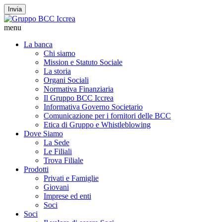
Invia
menu
La banca
Chi siamo
Mission e Statuto Sociale
La storia
Organi Sociali
Normativa Finanziaria
Il Gruppo BCC Iccrea
Informativa Governo Societario
Comunicazione per i fornitori delle BCC
Etica di Gruppo e Whistleblowing
Dove Siamo
La Sede
Le Filiali
Trova Filiale
Prodotti
Privati e Famiglie
Giovani
Imprese ed enti
Soci
Soci