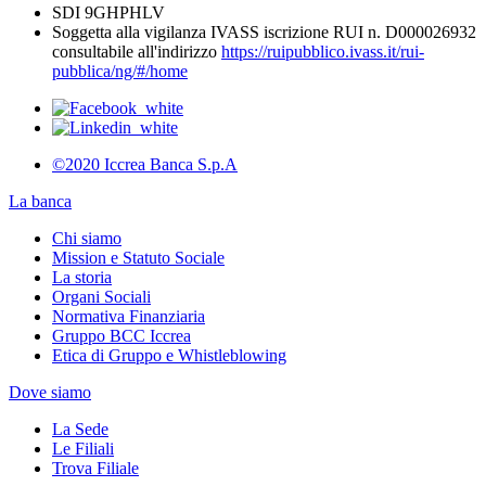
SDI 9GHPHLV
Soggetta alla vigilanza IVASS iscrizione RUI n. D000026932
consultabile all'indirizzo
https://ruipubblico.ivass.it/rui-
pubblica/ng/#/home
©2020 Iccrea Banca S.p.A
La banca
Chi siamo
Mission e Statuto Sociale
La storia
Organi Sociali
Normativa Finanziaria
Gruppo BCC Iccrea
Etica di Gruppo e Whistleblowing
Dove siamo
La Sede
Le Filiali
Trova Filiale