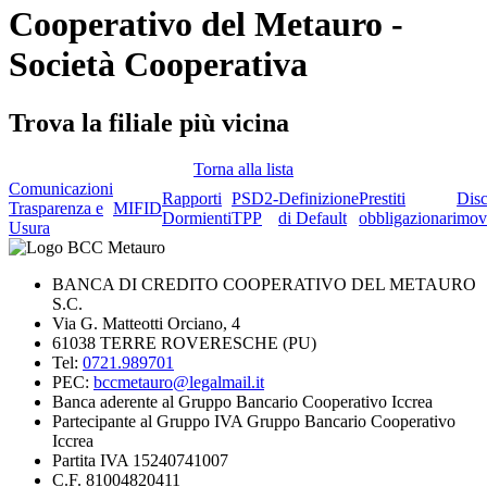
Cooperativo del Metauro -
Società Cooperativa
Trova la filiale più vicina
Torna alla lista
Comunicazioni
Rapporti
PSD2-
Definizione
Prestiti
Dis
Trasparenza e
MIFID
Dormienti
TPP
di Default
obbligazionari
mov
Usura
BANCA DI CREDITO COOPERATIVO DEL METAURO
S.C.
Via G. Matteotti Orciano, 4
61038 TERRE ROVERESCHE (PU)
Tel:
0721.989701
PEC:
bccmetauro@legalmail.it
Banca aderente al Gruppo Bancario Cooperativo Iccrea
Partecipante al Gruppo IVA Gruppo Bancario Cooperativo
Iccrea
Partita IVA 15240741007
C.F. 81004820411