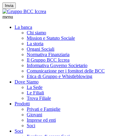
Invia
menu
La banca
Chi siamo
Mission e Statuto Sociale
La storia
Organi Sociali
Normativa Finanziaria
Il Gruppo BCC Iccrea
Informativa Governo Societario
Comunicazione per i fornitori delle BCC
Etica di Gruppo e Whistleblowing
Dove Siamo
La Sede
Le Filiali
Trova Filiale
Prodotti
Privati e Famiglie
Giovani
Imprese ed enti
Soci
Soci