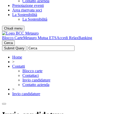
Contatto azienda
Prenotazione eventi
Area riservata soci
La Sostenibilità
La Sostenibilità
Chiudi menu
Blocco Carte
Metauro Mutua ETS
Accedi RelaxBanking
Cerca
Home
>
Contatti
Blocco carte
Contattaci
Invio candidature
Contatto azienda
>
Invio candidature