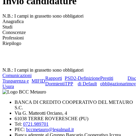
Invio candidature
N.B.: I campi in grassetto sono obbligatori
Anagrafica
Studi
Conoscenze
Professioni
Riepilogo
N.B.: I campi in grassetto sono obbligatori
Comunicazioni
Rapporti
PSD2-
Definizione
Prestiti
Dis
Trasparenza e
MIFID
Dormienti
TPP
di Default
obbligazionari
mov
Usura
BANCA DI CREDITO COOPERATIVO DEL METAURO
S.C.
Via G. Matteotti Orciano, 4
61038 TERRE ROVERESCHE (PU)
Tel:
0721.989701
PEC:
bccmetauro@legalmail.it
Banca aderente al Gruppo Bancario Cooperativo Iccrea