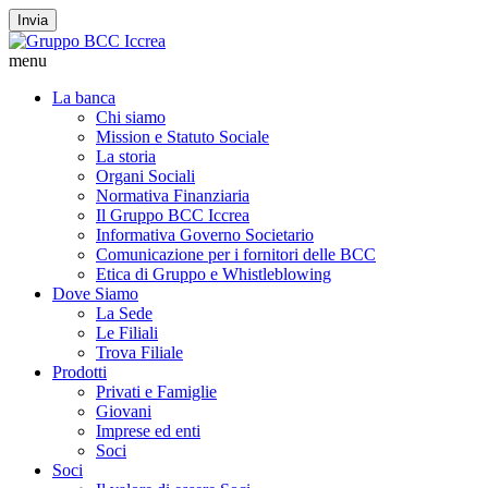
Invia
menu
La banca
Chi siamo
Mission e Statuto Sociale
La storia
Organi Sociali
Normativa Finanziaria
Il Gruppo BCC Iccrea
Informativa Governo Societario
Comunicazione per i fornitori delle BCC
Etica di Gruppo e Whistleblowing
Dove Siamo
La Sede
Le Filiali
Trova Filiale
Prodotti
Privati e Famiglie
Giovani
Imprese ed enti
Soci
Soci