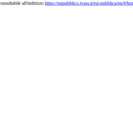
nsultabile all'indirizzo
https://ruipubblico.ivass.it/rui-pubblica/ng/#/h