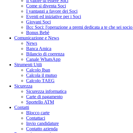
Il valore di essere Soci
Come si diventa Soci
I vantaggi a favore dei Soci
Eventi ed iniziative per i Soci
Giovani Soci
Bcc Soci: l'operazione a premi dedicata a te che sei socio
Bonus Bebè
Comunicazione e News
News
Banca Amica
Bilancio di coerenza
Canale WhatsApp
Strumenti Utili
Calcolo Iban
Calcola il mutuo
Calcolo TAEG
Sicurezza
Sicurezza informatica
Carte di pagamento
Sportello ATM
Contatti
Blocco carte
Contattaci
Invio candidature
Contatto azienda