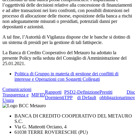
l’oggettività delle decisioni relative alla concessione di finanziamenti
e ad altre transazioni nei loro confronti, con possibili distorsioni nel
processo di allocazione delle risorse, esposizione della banca a rischi
non adeguatamente misurati o presidiati, potenziali danni per
depositanti e azionisti.
A tal fine, l’Autorità di Vigilanza dispone che le banche si dotino di
un sistema di presidi per la gestione di tali fattispecie.
La Banca di Credito Cooperativo del Metauro ha adottato la
presente Policy nella seduta del Consiglio di Amministrazione del
25.01.2021.
Politica di Gruppo in materia di gestione dei conflitti di
interesse e Operazioni con Soggetti Collegati
Comunicazioni
Rapporti
PSD2-
Definizione
Prestiti
Dis
Trasparenza e
MIFID
Dormienti
TPP
di Default
obbligazionari
mov
Usura
BANCA DI CREDITO COOPERATIVO DEL METAURO
S.C.
Via G. Matteotti Orciano, 4
61038 TERRE ROVERESCHE (PU)