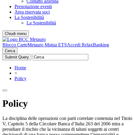
Contatto azienda
Prenotazione eventi
Area riservata soci
La Sostenibilità
La Sostenibilità
Chiudi menu
Blocco Carte
Metauro Mutua ETS
Accedi RelaxBanking
Cerca
Home
>
Policy
Policy
La disciplina delle operazioni con parti correlate contenuta nel Titolo
V, Capitolo 5 della Circolare Banca d’Italia 263 del 2006 mira a
presidiare il rischio che la vicinanza di taluni soggetti ai centri
decisionali di una banca possa compromettere l’imparzialità e