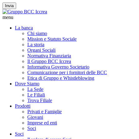
Invia
menu
La banca
Chi siamo
Mission e Statuto Sociale
La storia
Organi Sociali
Normativa Finanziaria
Il Gruppo BCC Iccrea
Informativa Governo Societario
Comunicazione per i fornitori delle BCC
Etica di Gruppo e Whistleblowing
Dove Siamo
La Sede
Le Filiali
Trova Filiale
Prodotti
Privati e Famiglie
Giovani
Imprese ed enti
Soci
Soci