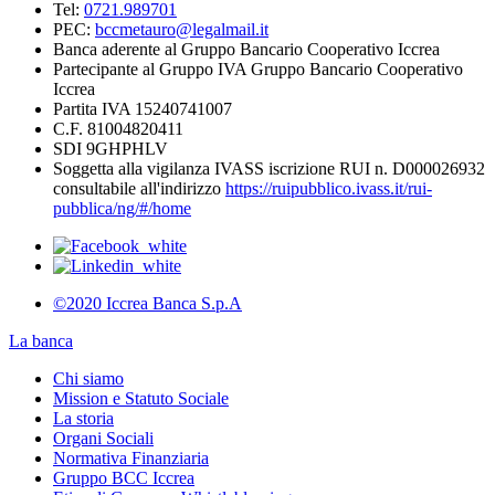
Tel:
0721.989701
PEC:
bccmetauro@legalmail.it
Banca aderente al Gruppo Bancario Cooperativo Iccrea
Partecipante al Gruppo IVA Gruppo Bancario Cooperativo
Iccrea
Partita IVA 15240741007
C.F. 81004820411
SDI 9GHPHLV
Soggetta alla vigilanza IVASS iscrizione RUI n. D000026932
consultabile all'indirizzo
https://ruipubblico.ivass.it/rui-
pubblica/ng/#/home
©2020 Iccrea Banca S.p.A
La banca
Chi siamo
Mission e Statuto Sociale
La storia
Organi Sociali
Normativa Finanziaria
Gruppo BCC Iccrea