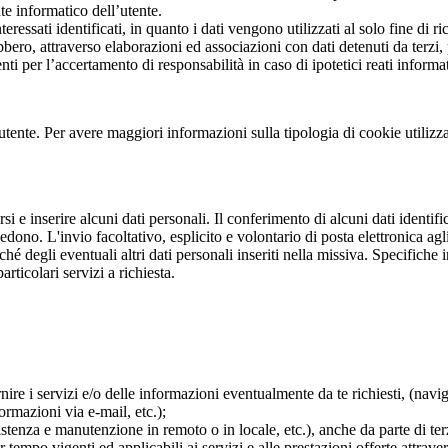
nte informatico dell’utente.
eressati identificati, in quanto i dati vengono utilizzati al solo fine di 
ero, attraverso elaborazioni ed associazioni con dati detenuti da terzi, p
ti per l’accertamento di responsabilità in caso di ipotetici reati informat
tente. Per avere maggiori informazioni sulla tipologia di cookie utilizzati
rsi e inserire alcuni dati personali. Il conferimento di alcuni dati identifi
accedono. L'invio facoltativo, esplicito e volontario di posta elettronica a
nché degli eventuali altri dati personali inseriti nella missiva. Specifich
rticolari servizi a richiesta.
re i servizi e/o delle informazioni eventualmente da te richiesti, (navigaz
formazioni via e-mail, etc.);
ssistenza e manutenzione in remoto o in locale, etc.), anche da parte di ter
empo vigenti ed applicabili ai servizi e alle prestazioni offerte attravers