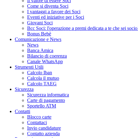
Il valore di essere Soci
Come si diventa Soci
I vantaggi a favore dei Soci
Eventi ed iniziative per i Soci
Giovani Soci
Bcc Soci: l'operazione a premi dedicata a te che sei socio
Bonus Bebè
Comunicazione e News
News
Banca Amica
Bilancio di coerenza
Canale WhatsApp
Strumenti Utili
Calcolo Iban
Calcola il mutuo
Calcolo TAEG
Sicurezza
Sicurezza informatica
Carte di pagamento
Sportello ATM
Contatti
Blocco carte
Contattaci
Invio candidature
Contatto azienda