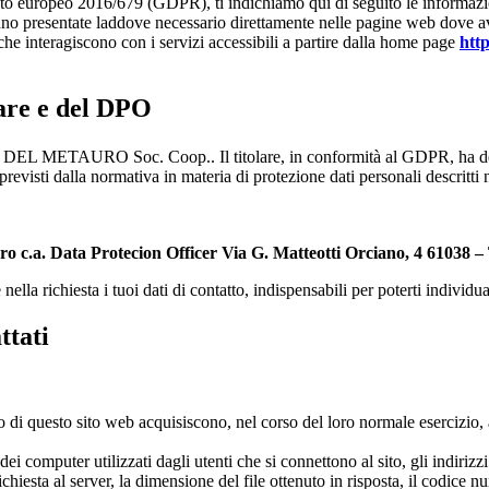
to europeo 2016/679 (GDPR), ti indichiamo qui di seguito le informazioni
ranno presentate laddove necessario direttamente nelle pagine web dove avv
 che interagiscono con i servizi accessibili a partire dalla home page
htt
lare e del DPO
ETAURO Soc. Coop.. Il titolare, in conformità al GDPR, ha designa
 previsti dalla normativa in materia di protezione dati personali descritti 
o c.a. Data Protecion Officer Via G. Matteotti Orciano, 4 61038 
lla richiesta i tuoi dati di contatto, indispensabili per poterti individua
ttati
di questo sito web acquisiscono, nel corso del loro normale esercizio, al
 dei computer utilizzati dagli utenti che si connettono al sito, gli indiri
 richiesta al server, la dimensione del file ottenuto in risposta, il codice 