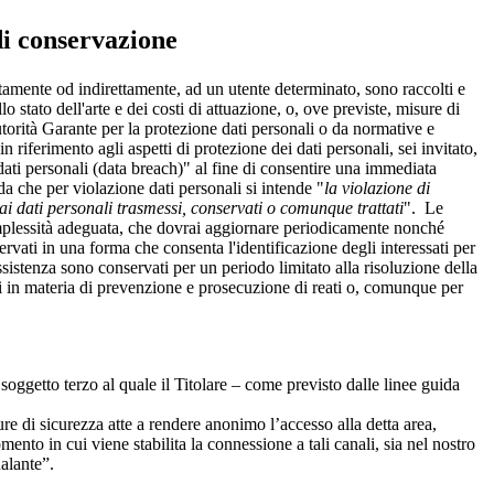
di conservazione
ettamente od indirettamente, ad un utente determinato, sono raccolti e
o stato dell'arte e dei costi di attuazione, o, ove previste, misure di
torità Garante per la protezione dati personali o da normative e
 riferimento agli aspetti di protezione dei dati personali, sei invitato,
dati personali (data breach)" al fine di consentire una immediata
rda che per violazione dati personali si intende "
la violazione di
ai dati personali trasmessi, conservati o comunque trattati
". Le
 complessità adeguata, che dovrai aggiornare periodicamente nonché
servati in una forma che consenta l'identificazione degli interessati per
 assistenza sono conservati per un periodo limitato alla risoluzione della
nti in materia di prevenzione e prosecuzione di reati o, comunque per
soggetto terzo al quale il Titolare – come previsto dalle linee guida
re di sicurezza atte a rendere anonimo l’accesso alla detta area,
ento in cui viene stabilita la connessione a tali canali, sia nel nostro
alante”.