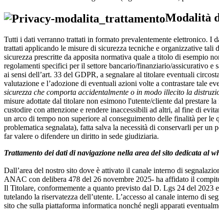
Modalità d
Tutti i dati verranno trattati in formato prevalentemente elettronico. I
trattati applicando le misure di sicurezza tecniche e organizzative tali d
sicurezza prescritte da apposita normativa quale a titolo di esempio no
regolamenti specifici per il settore bancario/finanziario/assicurativo e 
ai sensi dell’art. 33 del GDPR, a segnalare al titolare eventuali circo
valutazione e l’adozione di eventuali azioni volte a contrastare tale 
sicurezza che comporta accidentalmente o in modo illecito la distruzio
misure adottate dal titolare non esimono l'utente/cliente dal prestare 
custodire con attenzione e rendere inaccessibili ad altri, al fine di evit
un arco di tempo non superiore al conseguimento delle finalità per le qual
problematica segnalata), fatta salva la necessità di conservarli per un
far valere o difendere un diritto in sede giudiziaria.
Trattamento dei dati di navigazione nella area del sito dedicata al w
Dall’area del nostro sito dove è attivato il canale interno di segnalazi
ANAC con delibera 478 del 26 novembre 2025- ha affidato il compito di
Il Titolare, conformemente a quanto previsto dal D. Lgs 24 del 2023 e d
tutelando la riservatezza dell’utente. L’accesso al canale interno di seg
sito che sulla piattaforma informatica nonché negli apparati eventualm