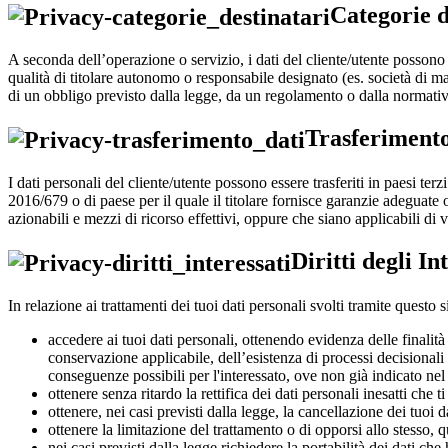
Categorie d
A seconda dell’operazione o servizio, i dati del cliente/utente possono e
qualità di titolare autonomo o responsabile designato (es. società di m
di un obbligo previsto dalla legge, da un regolamento o dalla normat
Trasferimento
I dati personali del cliente/utente possono essere trasferiti in paesi t
2016/679 o di paese per il quale il titolare fornisce garanzie adeguate 
azionabili e mezzi di ricorso effettivi, oppure che siano applicabili di
Diritti degli In
In relazione ai trattamenti dei tuoi dati personali svolti tramite questo s
accedere ai tuoi dati personali, ottenendo evidenza delle finalità 
conservazione applicabile, dell’esistenza di processi decisionali 
conseguenze possibili per l'interessato, ove non già indicato nel
ottenere senza ritardo la rettifica dei dati personali inesatti che t
ottenere, nei casi previsti dalla legge, la cancellazione dei tuoi da
ottenere la limitazione del trattamento o di opporsi allo stesso,
nei casi previsti dalla legge richiedere la portabilità dei dati ch