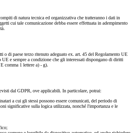
compiti di natura tecnica ed organizzativa che tratteranno i dati in
soggetti cui tale comunicazione debba essere effettuata in adempimento
tà.
tratti o di paese terzo ritenuto adeguato ex. art. 45 del Regolamento UE
to UE e sempre a condizione che gli interessati dispongano di diritti
UE comma 1 lettere a) - g).
previsti dal GDPR, ove applicabili. In particolare, potrai:
tinatari a cui gli stessi possono essere comunicati, del periodo di
oni significative sulla logica utilizzata, nonché l'importanza e le
fico;
o, di uso comune e leggibile da dispositivo automatico, ed anche richiedere