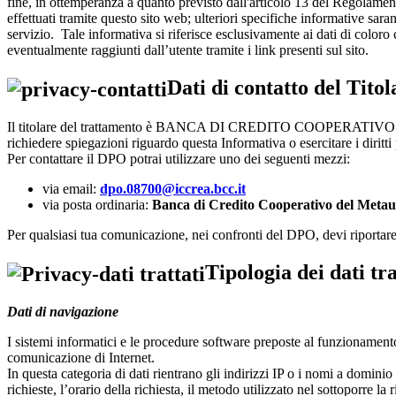
fine, in ottemperanza a quanto previsto dall'articolo 13 del Regolamen
effettuati tramite questo sito web; ulteriori specifiche informative sa
servizio. Tale informativa si riferisce esclusivamente ai dati di coloro
eventualmente raggiunti dall’utente tramite i link presenti sul sito.
Dati di contatto del Tito
Il titolare del trattamento è BANCA DI CREDITO COOPERATIVO DEL M
richiedere spiegazioni riguardo questa Informativa o esercitare i diritti
Per contattare il DPO potrai utilizzare uno dei seguenti mezzi:
via email:
dpo.08700@iccrea.bcc.it
via posta ordinaria:
Banca di Credito Cooperativo del Metaur
Per qualsiasi tua comunicazione, nei confronti del DPO, devi riportare ne
Tipologia dei dati tra
Dati di navigazione
I sistemi informatici e le procedure software preposte al funzionamento 
comunicazione di Internet.
In questa categoria di dati rientrano gli indirizzi IP o i nomi a dominio
richieste, l’orario della richiesta, il metodo utilizzato nel sottoporre la