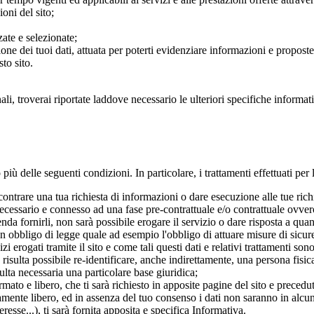
ioni del sito;
ate e selezionate;
ione dei tuoi dati, attuata per poterti evidenziare informazioni e propost
to sito.
nali, troverai riportate laddove necessario le ulteriori specifiche inform
 più delle seguenti condizioni. In particolare, i trattamenti effettuati per 
ntrare una tua richiesta di informazioni o dare esecuzione alle tue richies
ecessario e connesso ad una fase pre-contrattuale e/o contrattuale ovvero 
enda fornirli, non sarà possibile erogare il servizio o dare risposta a quan
n obbligo di legge quale ad esempio l'obbligo di attuare misure di sicure
i erogati tramite il sito e come tali questi dati e relativi trattamenti son
risulta possibile re-identificare, anche indirettamente, una persona fisica,
ulta necessaria una particolare base giuridica;
mato e libero, che ti sarà richiesto in apposite pagine del sito e precedu
tamente libero, ed in assenza del tuo consenso i dati non saranno in alcun 
eresse...), ti sarà fornita apposita e specifica Informativa.