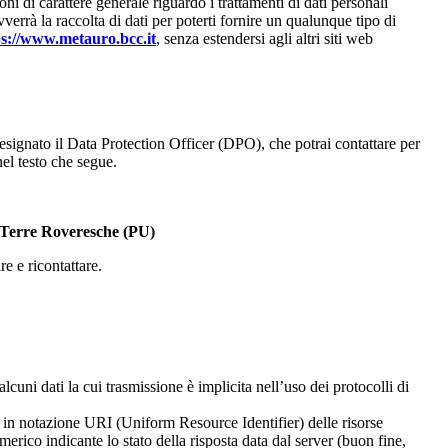
 di carattere generale riguardo i trattamenti di dati personali
errà la raccolta di dati per poterti fornire un qualunque tipo di
ps://www.metauro.bcc.it
, senza estendersi agli altri siti web
to il Data Protection Officer (DPO), che potrai contattare per
nel testo che segue.
– Terre Roveresche (PU)
re e ricontattare.
cuni dati la cui trasmissione è implicita nell’uso dei protocolli di
zzi in notazione URI (Uniform Resource Identifier) delle risorse
numerico indicante lo stato della risposta data dal server (buon fine,