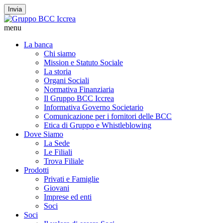
Invia
menu
La banca
Chi siamo
Mission e Statuto Sociale
La storia
Organi Sociali
Normativa Finanziaria
Il Gruppo BCC Iccrea
Informativa Governo Societario
Comunicazione per i fornitori delle BCC
Etica di Gruppo e Whistleblowing
Dove Siamo
La Sede
Le Filiali
Trova Filiale
Prodotti
Privati e Famiglie
Giovani
Imprese ed enti
Soci
Soci