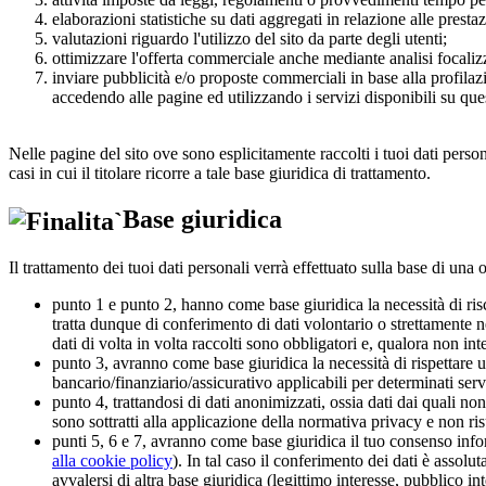
elaborazioni statistiche su dati aggregati in relazione alle prestaz
valutazioni riguardo l'utilizzo del sito da parte degli utenti;
ottimizzare l'offerta commerciale anche mediante analisi focalizz
inviare pubblicità e/o proposte commerciali in base alla profilaz
accedendo alle pagine ed utilizzando i servizi disponibili su ques
Nelle pagine del sito ove sono esplicitamente raccolti i tuoi dati perso
casi in cui il titolare ricorre a tale base giuridica di trattamento.
Base giuridica
Il trattamento dei tuoi dati personali verrà effettuato sulla base di una o
punto 1 e punto 2, hanno come base giuridica la necessità di risco
tratta dunque di conferimento di dati volontario o strettamente n
dati di volta in volta raccolti sono obbligatori e, qualora non int
punto 3, avranno come base giuridica la necessità di rispettare u
bancario/finanziario/assicurativo applicabili per determinati serviz
punto 4, trattandosi di dati anonimizzati, ossia dati dai quali non 
sono sottratti alla applicazione della normativa privacy e non ris
punti 5, 6 e 7, avranno come base giuridica il tuo consenso infor
alla cookie policy
). In tal caso il conferimento dei dati è assolu
avvalersi di altra base giuridica (legittimo interesse, pubblico int