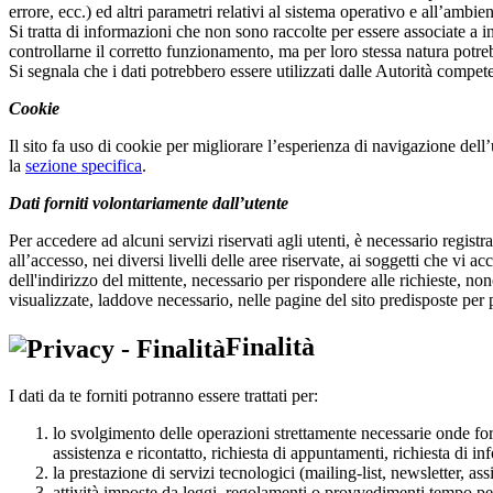
errore, ecc.) ed altri parametri relativi al sistema operativo e all’ambie
Si tratta di informazioni che non sono raccolte per essere associate a int
controllarne il corretto funzionamento, ma per loro stessa natura potrebb
Si segnala che i dati potrebbero essere utilizzati dalle Autorità competen
Cookie
Il sito fa uso di cookie per migliorare l’esperienza di navigazione dell’u
la
sezione specifica
.
Dati forniti volontariamente dall’utente
Per accedere ad alcuni servizi riservati agli utenti, è necessario registra
all’accesso, nei diversi livelli delle aree riservate, ai soggetti che vi 
dell'indirizzo del mittente, necessario per rispondere alle richieste, no
visualizzate, laddove necessario, nelle pagine del sito predisposte per pa
Finalità
I dati da te forniti potranno essere trattati per:
lo svolgimento delle operazioni strettamente necessarie onde forni
assistenza e ricontatto, richiesta di appuntamenti, richiesta di in
la prestazione di servizi tecnologici (mailing-list, newsletter, a
attività imposte da leggi, regolamenti o provvedimenti tempo per t