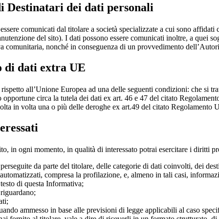
i Destinatari dei dati personali
ssere comunicati dal titolare a società specializzate a cui sono affidati 
anutenzione del sito). I dati possono essere comunicati inoltre, a quei 
iva comunitaria, nonché in conseguenza di un provvedimento dell’Autori
 di dati extra UE
erzi rispetto all’Unione Europea ad una delle seguenti condizioni: che si 
o opportune circa la tutela dei dati ex art. 46 e 47 del citato Regolamen
 volta in volta una o più delle deroghe ex art.49 del citato Regolamento 
teressati
ito, in ogni momento, in qualità di interessato potrai esercitare i diritti 
perseguite da parte del titolare, delle categorie di dati coinvolti, dei des
automatizzati, compresa la profilazione, e, almeno in tali casi, informazi
 testo di questa Informativa;
i riguardano;
ti;
 quando ammesso in base alle previsioni di legge applicabili al caso speci
e hai fornito al titolare, vale a dire di riceverli in un formato strutturat