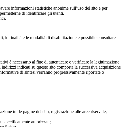
ricavare informazioni statistiche anonime sull’uso del sito e per
ermetterne di identificare gli utenti.
ici.
, le finalità e le modalità di disabilitazione è possibile consultare
cativi è necessario al fine di autenticare e verificare la legittimazione
gli indirizzi indicati su questo sito comporta la successiva acquisizione
e informative di sintesi verranno progressivamente riportate o
ione tra le pagine del sito, registrazione alle aree riservate,
zi specificamente autorizzati;
o il sito;