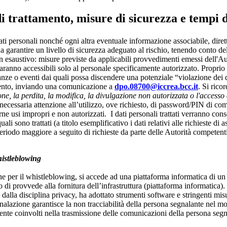
i trattamento, misure di sicurezza e tempi 
 dati personali nonché ogni altra eventuale informazione associabile, dir
a garantire un livello di sicurezza adeguato al rischio, tenendo conto dell
n esaustivo: misure previste da applicabili provvedimenti emessi dell'Au
saranno accessibili solo al personale specificamente autorizzato. Proprio in
stanze o eventi dai quali possa discendere una potenziale “violazione dei 
evento, inviando una comunicazione a
dpo.08700@iccrea.bcc.it
. Si rico
ne, la perdita, la modifica, la divulgazione non autorizzata o l'accesso 
la necessaria attenzione all’utilizzo, ove richiesto, di password/PIN di
arne usi impropri e non autorizzati. I dati personali trattati verranno con
i sono trattati (a titolo esemplificativo i dati relativi alle richieste di
 periodo maggiore a seguito di richieste da parte delle Autorità compete
histleblowing
one per il whistleblowing, si accede ad una piattaforma informatica di un 
 provvede alla fornitura dell’infrastruttura (piattaforma informatica).
alla disciplina privacy, ha adottato strumenti software e stringenti misu
nalazione garantisce la non tracciabilità della persona segnalante nel mom
ente coinvolti nella trasmissione delle comunicazioni della persona segn