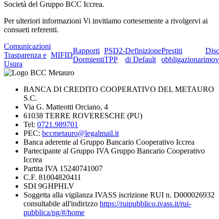
Società del Gruppo BCC Iccrea.
Per ulteriori informazioni Vi invitiamo cortesemente a rivolgervi ai
consueti referenti.
Comunicazioni
Rapporti
PSD2-
Definizione
Prestiti
Dis
Trasparenza e
MIFID
Dormienti
TPP
di Default
obbligazionari
mov
Usura
BANCA DI CREDITO COOPERATIVO DEL METAURO
S.C.
Via G. Matteotti Orciano, 4
61038 TERRE ROVERESCHE (PU)
Tel:
0721.989701
PEC:
bccmetauro@legalmail.it
Banca aderente al Gruppo Bancario Cooperativo Iccrea
Partecipante al Gruppo IVA Gruppo Bancario Cooperativo
Iccrea
Partita IVA 15240741007
C.F. 81004820411
SDI 9GHPHLV
Soggetta alla vigilanza IVASS iscrizione RUI n. D000026932
consultabile all'indirizzo
https://ruipubblico.ivass.it/rui-
pubblica/ng/#/home