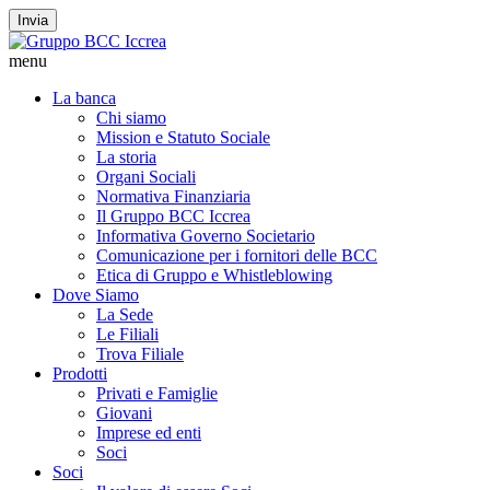
Invia
menu
La banca
Chi siamo
Mission e Statuto Sociale
La storia
Organi Sociali
Normativa Finanziaria
Il Gruppo BCC Iccrea
Informativa Governo Societario
Comunicazione per i fornitori delle BCC
Etica di Gruppo e Whistleblowing
Dove Siamo
La Sede
Le Filiali
Trova Filiale
Prodotti
Privati e Famiglie
Giovani
Imprese ed enti
Soci
Soci