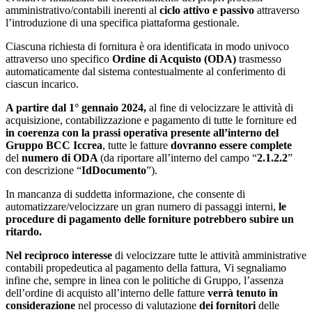
amministrativo/contabili inerenti al
ciclo attivo e passivo
attraverso
l’introduzione di una specifica piattaforma gestionale.
Ciascuna richiesta di fornitura è ora identificata in modo univoco
attraverso uno specifico
Ordine di Acquisto
(ODA)
trasmesso
automaticamente dal sistema contestualmente al conferimento di
ciascun incarico.
A partire dal 1° gennaio 2024,
al fine di velocizzare le attività di
acquisizione, contabilizzazione e pagamento di tutte le forniture ed
in coerenza con la prassi operativa presente all’interno del
Gruppo BCC Iccrea
, tutte le fatture
dovranno essere complete
del
numero di ODA
(da riportare all’interno del campo “
2.1.2.2
”
con descrizione “
IdDocumento
”).
In mancanza di suddetta informazione, che consente di
automatizzare/velocizzare un gran numero di passaggi interni,
le
procedure di pagamento delle forniture potrebbero subire un
ritardo.
Nel reciproco interesse
di velocizzare tutte le attività amministrative
contabili propedeutica al pagamento della fattura, Vi segnaliamo
infine che, sempre in linea con le politiche di Gruppo, l’assenza
dell’ordine di acquisto all’interno delle fatture
verrà tenuto in
considerazione
nel processo di valutazione
dei fornitori
delle